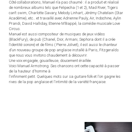
Côté collaborations, Manuel n’a pas chaumé : il a produit et réalisé
de nombreux albums tels que Felipecha (1 et 2), Mad River, Tigers
can’t swim, Charlotte Savary, Melody Linhart, Jérémy Chatelain (Star
Académie), etc… et travaillé avec Adrienne Pauly, Air, Indochine, Aylin
Prandi, David Halliday, Etienne M’Bappé, la comédie musicale Love
Circus.
Manuel est aussi compositeur de musiques de jeux vidéos
(BlackFury), de pub (Chanel, Dior, Armani, Sephora dont il a crée
l’identité sonore) et de films ( Pierre Jolivet), il est aussi le chanteur
d’un nouveau groupe de pop anglaise installé à Paris, Fitzgeralds
que nous vous invitons chaudement à découvrir.
Une voix engagée, gouailleuse, doucement éraillée.
Voici Manuel Armstrong. Ses chansons ont cette capacité à passer
de la hauteur d'homme à
l'infiniment petit. Quelques mots sur sa guitare folk et l'on gagne les
rives de la pop anglaise et l'intimité de la variété française.