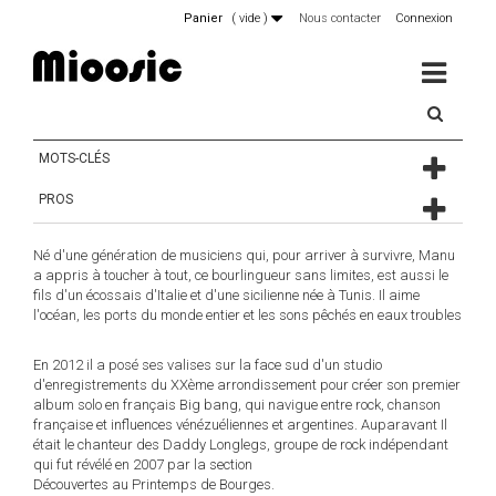
Panier
(
vide
)
Nous contacter
Connexion
MENU
MOTS-CLÉS
PROS
Né d'une génération de musiciens qui, pour arriver à survivre, Manu
a appris à toucher à tout, ce bourlingueur sans limites, est aussi le
fils d'un écossais d'Italie et d'une sicilienne née à Tunis. Il aime
l'océan, les ports du monde entier et les sons pêchés en eaux troubles
En 2012 il a posé ses valises sur la face sud d'un studio
d'enregistrements du XXème arrondissement pour créer son premier
album solo en français Big bang, qui navigue entre rock, chanson
française et influences vénézuéliennes et argentines. Auparavant Il
était le chanteur des Daddy Longlegs, groupe de rock indépendant
qui fut révélé en 2007 par la section
Découvertes au Printemps de Bourges.