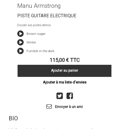
Manu Armstrong
PISTE GUITARE ELECTRIQUE
Ecouter ses pistes démos
Brown sugar
Winter
Fumble in the dark
115,00 €
TTC
Ajouter au panier
Ajouter à ma liste d'envies
Envoyer à un ami
BIO