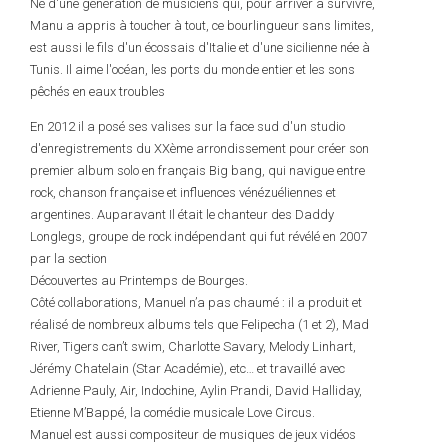
Né d'une génération de musiciens qui, pour arriver à survivre,
Manu a appris à toucher à tout, ce bourlingueur sans limites,
est aussi le fils d'un écossais d'Italie et d'une sicilienne née à
Tunis. Il aime l'océan, les ports du monde entier et les sons
pêchés en eaux troubles
En 2012 il a posé ses valises sur la face sud d'un studio
d'enregistrements du XXème arrondissement pour créer son
premier album solo en français Big bang, qui navigue entre
rock, chanson française et influences vénézuéliennes et
argentines. Auparavant Il était le chanteur des Daddy
Longlegs, groupe de rock indépendant qui fut révélé en 2007
par la section
Découvertes au Printemps de Bourges.
Côté collaborations, Manuel n’a pas chaumé : il a produit et
réalisé de nombreux albums tels que Felipecha (1 et 2), Mad
River, Tigers can’t swim, Charlotte Savary, Melody Linhart,
Jérémy Chatelain (Star Académie), etc… et travaillé avec
Adrienne Pauly, Air, Indochine, Aylin Prandi, David Halliday,
Etienne M’Bappé, la comédie musicale Love Circus.
Manuel est aussi compositeur de musiques de jeux vidéos