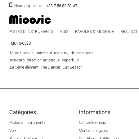
Nous appeler au :
+33 7 56 82 82 47
PISTES D'INSTRUMENTS
VOIX
PAROLES & MUSIQUE
RÉALISAT
MOTS-CLÉS
Marc Lavoine
universal
mercury
damien saez
nougaro
direction artistique
superbus
Le 5éme élément
The Dancer
Luc Besson
Catégories
Informations
Pistes d'instruments
Contactez-nous
Voix
Mentions légales
Paroles & Musique
Conditions d'utilisation