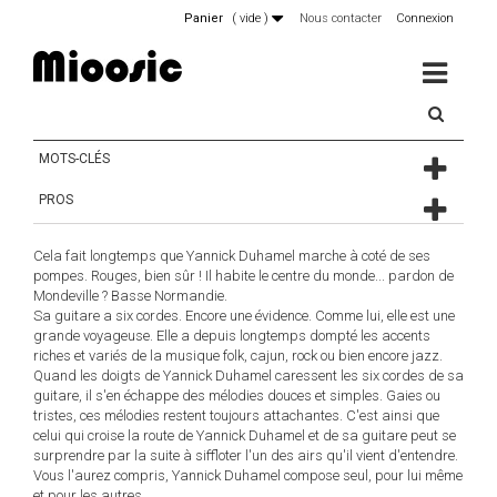
Panier
(
vide
)
Nous contacter
Connexion
MENU
MOTS-CLÉS
PROS
Cela fait longtemps que Yannick Duhamel marche à coté de ses
pompes. Rouges, bien sûr ! Il habite le centre du monde... pardon de
Mondeville ? Basse Normandie.
Sa guitare a six cordes. Encore une évidence. Comme lui, elle est une
grande voyageuse. Elle a depuis longtemps dompté les accents
riches et variés de la musique folk, cajun, rock ou bien encore jazz.
Quand les doigts de Yannick Duhamel caressent les six cordes de sa
guitare, il s'en échappe des mélodies douces et simples. Gaies ou
tristes, ces mélodies restent toujours attachantes. C'est ainsi que
celui qui croise la route de Yannick Duhamel et de sa guitare peut se
surprendre par la suite à siffloter l'un des airs qu'il vient d'entendre.
Vous l'aurez compris, Yannick Duhamel compose seul, pour lui même
et pour les autres...