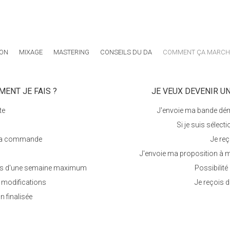
ION
MIXAGE
MASTERING
CONSEILS DU DA
COMMENT ÇA MARCHE
MENT JE FAIS ?
JE VEUX DEVENIR UN
te
J'envoie ma bande dém
Si je suis sélect
e la commande
Je re
J'envoie ma proposition à
lais d'une semaine maximum
Possibilité
r modifications
Je reçois 
n finalisée