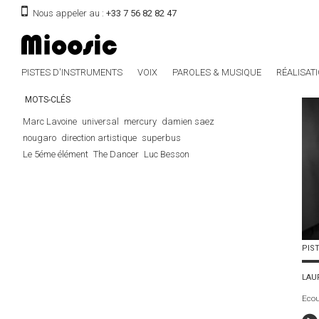
Nous appeler au :
+33 7 56 82 82 47
PISTES D'INSTRUMENTS
VOIX
PAROLES & MUSIQUE
RÉALISAT
MOTS-CLÉS
Marc Lavoine
universal
mercury
damien saez
nougaro
direction artistique
superbus
Le 5éme élément
The Dancer
Luc Besson
PIST
LAU
Ecou