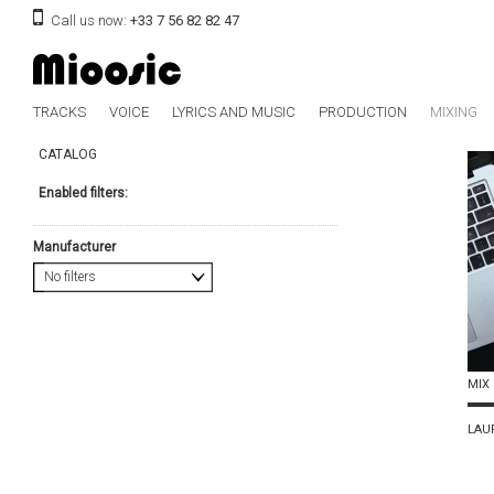
Call us now:
+33 7 56 82 82 47
TRACKS
VOICE
LYRICS AND MUSIC
PRODUCTION
MIXING
CATALOG
Enabled filters:
Manufacturer
No filters
MIX 
LAU