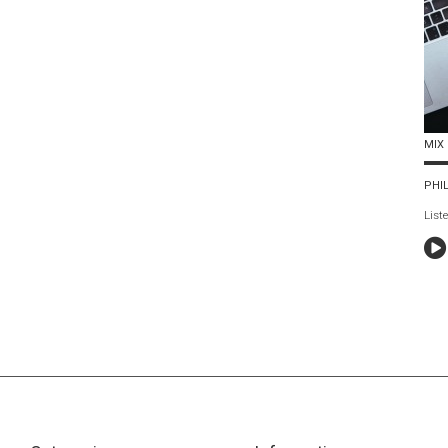
MIX 
PHI
List