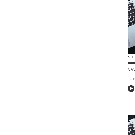
MIX 
MAN
List