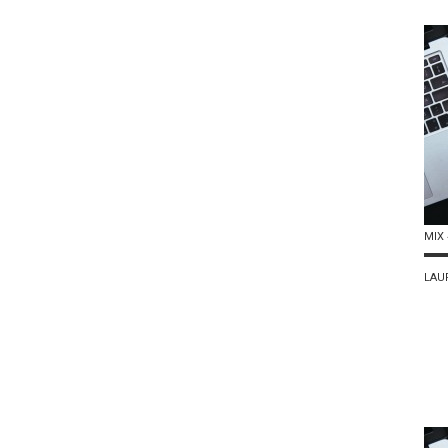
MIX 
LAU