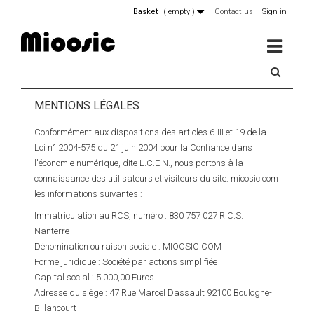
Basket
(
empty
)
Contact us
Sign in
MENU
MENTIONS LÉGALES
Conformément aux dispositions des articles 6-III et 19 de la
Loi n° 2004-575 du 21 juin 2004 pour la Confiance dans
l'économie numérique, dite L.C.E.N., nous portons à la
connaissance des utilisateurs et visiteurs du site: mioosic.com
les informations suivantes :
Immatriculation au RCS, numéro : 830 757 027 R.C.S.
Nanterre
Dénomination ou raison sociale : MIOOSIC.COM
Forme juridique : Société par actions simplifiée
Capital social : 5 000,00 Euros
Adresse du siège : 47 Rue Marcel Dassault 92100 Boulogne-
Billancourt