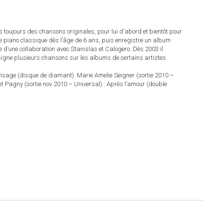
toujours des chansons originales, pour lui d'abord et bientôt pour
 le piano classique dès l’âge de 6 ans, puis enregistre un album
 d’une collaboration avec Stanislas et Calogero. Dès 2003 il
l signe plusieurs chansons sur les albums de certains artistes
 visage (disque de diamant). Marie Amelie Seigner (sortie 2010 –
nt Pagny (sortie nov 2010 – Universal) : Après l’amour (double