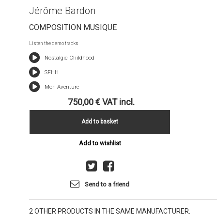
Jérôme Bardon
COMPOSITION MUSIQUE
Listen the demo tracks
Nostalgic Childhood
SFHH
Mon Aventure
750,00 €
VAT incl.
Add to basket
Add to wishlist
Send to a friend
2 OTHER PRODUCTS IN THE SAME MANUFACTURER: