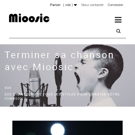
Panier
(
vide
)
Nous contacter
Connexion
MENU
Terminer sa chanson
avec Mioosic
VOIX
DES CHANTEURS DE TOUS LES STYLES POUR CHANTER VOTRE
CHANSON