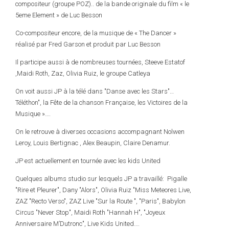
compositeur (groupe POZ).. de la bande originale du film « le
5eme Element » de Luc Besson
Co-compositeur encore, de la musique de « The Dancer »
réalisé par Fred Garson et produit par Luc Besson
Il participe aussi à de nombreuses tournées, Steeve Estatof
,Maidi Roth, Zaz, Olivia Ruiz, le groupe Catleya
On voit aussi JP à la télé dans "Danse avec les Stars"…
Téléthon", la Fête de la chanson Française, les Victoires de la
Musique »….
On le retrouve à diverses occasions accompagnant Nolwen
Leroy, Louis Bertignac , Alex Beaupin, Claire Denamur.
JP est actuellement en tournée avec les kids United
Quelques albums studio sur lesquels JP a travaillé: Pigalle
"Rire et Pleurer", Dany "Alors", Olivia Ruiz "Miss Meteores Live,
ZAZ "Recto Verso", ZAZ Live "Sur la Route ", "Paris", Babylon
Circus "Never Stop", Maidi Roth "Hannah H", "Joyeux
Anniversaire M’Dutronc", Live Kids United….